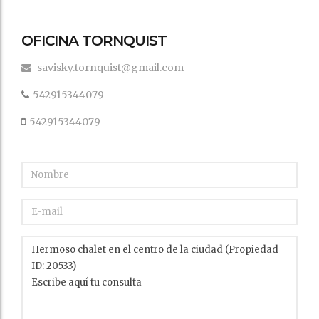
OFICINA TORNQUIST
savisky.tornquist@gmail.com
542915344079
542915344079