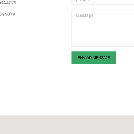
5344079
344079
ENVIAR MENSAJE