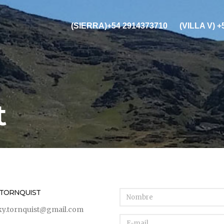
(SIERRA)+54 2914373710
(VILLA V) 
t
 TORNQUIST
ky.tornquist@gmail.com