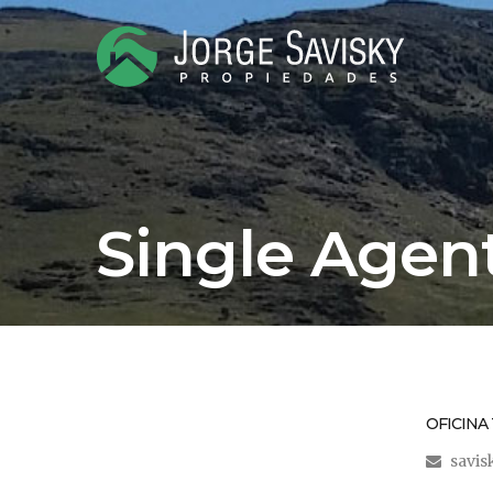
Single Agen
OFICINA
savis