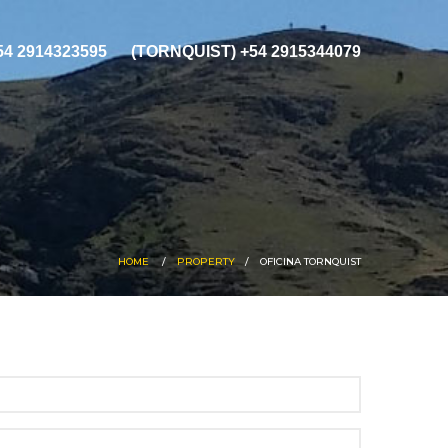
+54 2914323595
(TORNQUIST) +54 2915344079
HOME
PROPERTY
OFICINA TORNQUIST