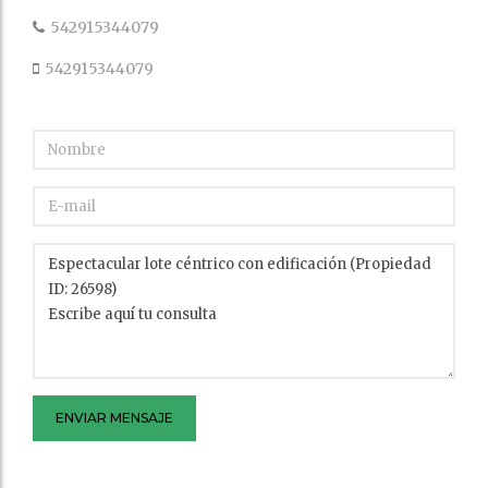
542915344079
542915344079
ENVIAR MENSAJE