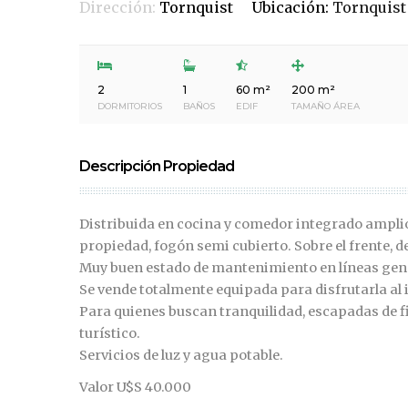
Dirección:
Tornquist
Ubicación:
Tornquist
2
1
60 m²
200 m²
DORMITORIOS
BAÑOS
EDIF
TAMAÑO ÁREA
Descripción Propiedad
Distribuida en cocina y comedor integrado amplio,
propiedad, fogón semi cubierto. Sobre el frente, 
Muy buen estado de mantenimiento en líneas gener
Se vende totalmente equipada para disfrutarla al
Para quienes buscan tranquilidad, escapadas de fi
turístico.
Servicios de luz y agua potable.
Valor U$S 40.000