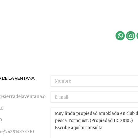
A DE LA VENTANA
@sierradelaventana.com
10
0
.me/542914373710