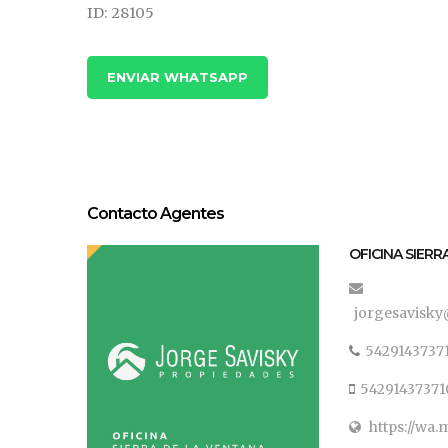
ID: 28105
ENVIAR WHATSAPP
Contacto Agentes
OFICINA SIERR
jorgesavisky
5429143737
54291437371
https://wa