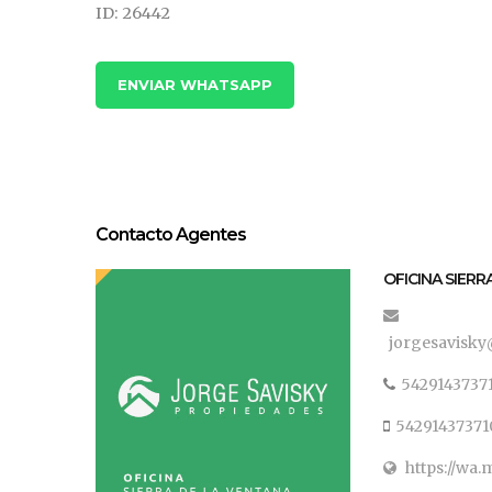
ID: 26442
ENVIAR WHATSAPP
Contacto Agentes
OFICINA SIERR
jorgesavisky
5429143737
54291437371
https://wa