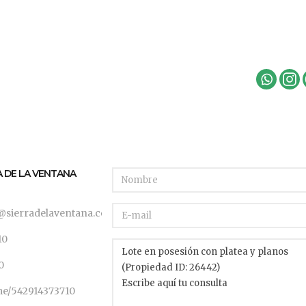
A DE LA VENTANA
@sierradelaventana.com
10
0
.me/542914373710