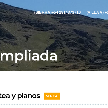
(SIERRA)+54 2914373710
(VILLA V) 
Ampliada
tea y planos
VENTA