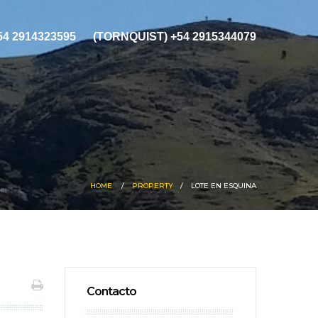
+54 2914323595
(TORNQUIST) +54 2915344079
HOME
PROPERTY
LOTE EN ESQUINA
Contacto