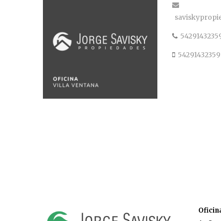
saviskyprop
5429143235
5429143235
Oficin