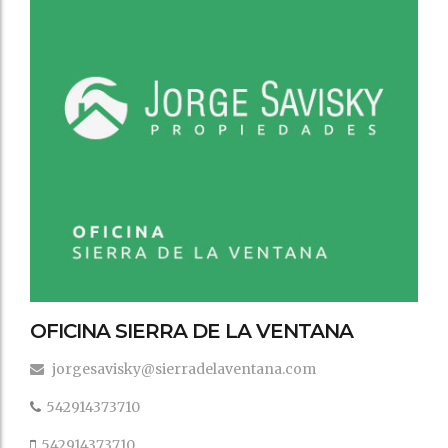
OFICINA SIERRA DE LA VENTANA
jorgesavisky@sierradelaventana.com
542914373710
542914373710