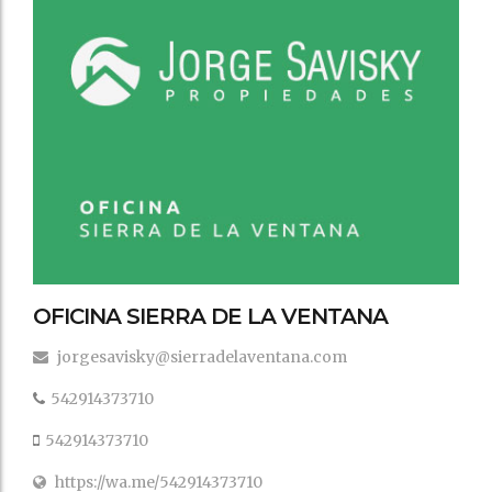
OFICINA SIERRA DE LA VENTANA
jorgesavisky@sierradelaventana.com
542914373710
542914373710
https://wa.me/542914373710