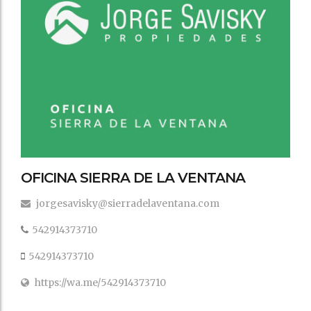
OFICINA SIERRA DE LA VENTANA
jorgesavisky@sierradelaventana.com
542914373710
542914373710
https://wa.me/542914373710