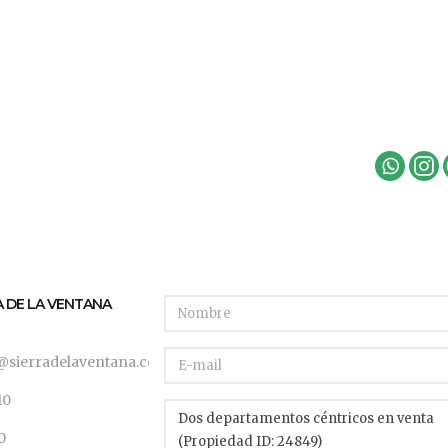
A DE LA VENTANA
@sierradelaventana.com
10
0