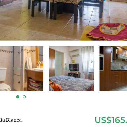
US$165
ía Blanca