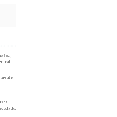
ocina,
entral
damente
tres
eciclado,