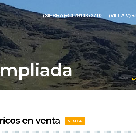
(SIERRA)+54 2914373710
(VILLA V) 
Ampliada
H
icos en venta
VENTA