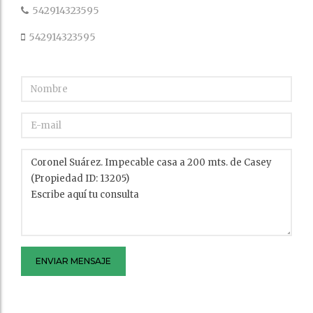
542914323595
542914323595
ENVIAR MENSAJE