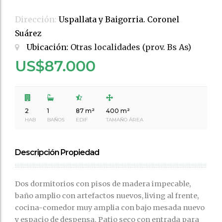
Dirección:
Uspallata y Baigorria. Coronel
Suárez
Ubicación:
Otras localidades (prov. Bs As)
US$87.000
2
1
87 m²
400 m²
HAB
BAÑOS
EDIF
TAMAÑO ÁREA
Descripción Propiedad
Dos dormitorios con pisos de madera impecable,
baño amplio con artefactos nuevos, living al frente,
cocina-comedor muy amplia con bajo mesada nuevo
y espacio de despensa. Patio seco con entrada para