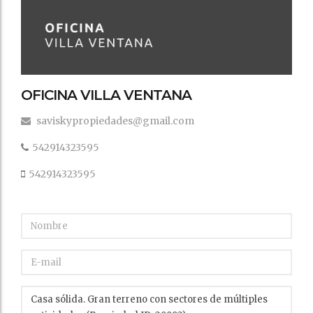
OFICINA VILLA VENTANA
saviskypropiedades@gmail.com
542914323595
542914323595