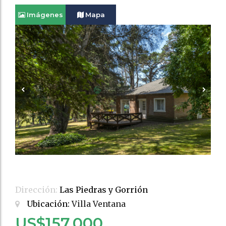
Imágenes
Mapa
Dirección:
Las Piedras y Gorrión
Ubicación:
Villa Ventana
US$157.000