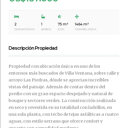
2
1
75 m²
1464 m²
DORMITORIOS
BAÑOS
EDIF
TAMAÑO ÁREA
Descripción Propiedad
Propiedad con ubicación única en uno de los
entornos más buscados de Villa Ventana, sobre calle y
arroyo Las Piedras, dónde se aprecian increíbles
vistas del paisaje. Además de contar dentro del
predio con un gran espacio despejado y natural de
bosque y sectores verdes. La construcción realizada
en seco y revestida en su totalidad con ladrillos, en
una sola planta, con techo de tejas asfálticas a cuatro
aguas, con estilo serrano que ofrece confort y