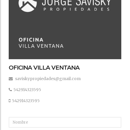
OFICINA VILLA VENTANA
saviskypropiedades@gmail.com
542914323595
542914323595