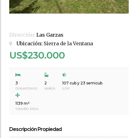
Dirección:
Las Garzas
Ubicación:
Sierra de la Ventana
US$230.000
3
2
107 cub y 23 semicub
DORMITORIOS
BAÑOS
EDIF
1139 m²
TAMAÑO ÁREA
Descripción Propiedad