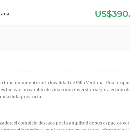
US$390
tana
 funcionamiento en la localidad de Villa Ventana. Una propu
enes buscan un cambio de vida o una inversión segura en uno de
nda de la provincia.
ados, el complejo destaca por la amplitud de sus espacios ver
 integración perfecta con la naturaleza serrana, ofreciendo a 