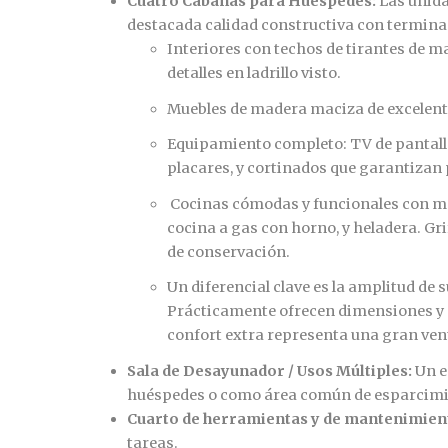
Cuatro Cabañas para Huéspedes:
Las unida
destacada calidad constructiva con terminac
Interiores con techos de tirantes de ma
detalles en ladrillo visto.
Muebles de madera maciza de excelente 
Equipamiento completo: TV de pantalla 
placares, y cortinados que garantizan 
Cocinas cómodas y funcionales con me
cocina a gas con horno, y heladera. G
de conservación.
Un diferencial clave es la amplitud de s
Prácticamente ofrecen dimensiones y 
confort extra representa una gran vent
Sala de Desayunador / Usos Múltiples:
Un e
huéspedes o como área común de esparcimi
Cuarto de herramientas y de mantenimien
tareas.