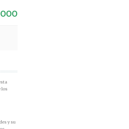
.000
esta
 los
des y su
los