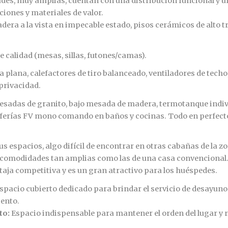
des, muy amplias, cuentan con una distribución funcional y u
iones y materiales de valor.
dera a la vista en impecable estado, pisos cerámicos de alto t
calidad (mesas, sillas, futones/camas).
plana, calefactores de tiro balanceado, ventiladores de techo
privacidad.
sadas de granito, bajo mesada de madera, termotanque indiv
riferías FV mono comando en baños y cocinas. Todo en perfect
us espacios, algo difícil de encontrar en otras cabañas de la z
comodidades tan amplias como las de una casa convencional.
aja competitiva y es un gran atractivo para los huéspedes.
spacio cubierto dedicado para brindar el servicio de desayuno 
ento.
to:
Espacio indispensable para mantener el orden del lugar y r