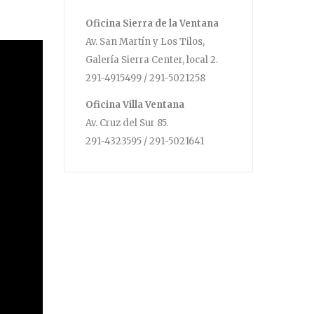
Oficina Sierra de la Ventana
Av. San Martín y Los Tilos,
Galería Sierra Center, local 2.
291-4915499 / 291-5021258
Oficina Villa Ventana
Av. Cruz del Sur 85.
291-4323595 / 291-5021641