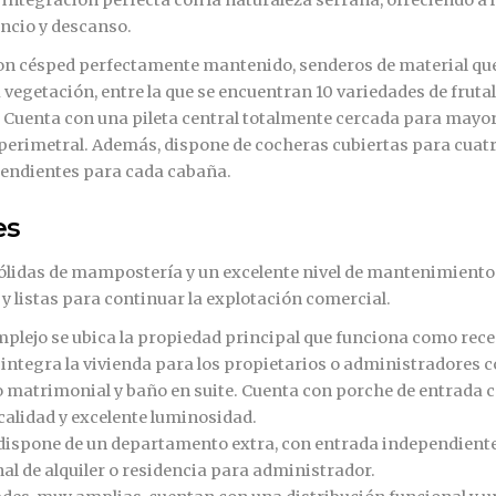
encio y descanso.
on césped perfectamente mantenido, senderos de material qu
vegetación, entre la que se encuentran 10 variedades de fruta
. Cuenta con una pileta central totalmente cercada para mayo
perimetral. Además, dispone de cocheras cubiertas para cuat
ependientes para cada cabaña.
es
ólidas de mampostería y un excelente nivel de mantenimiento
listas para continuar la explotación comercial.
omplejo se ubica la propiedad principal que funciona como rec
 integra la vivienda para los propietarios o administradores 
o matrimonial y baño en suite. Cuenta con porche de entrada 
 calidad y excelente luminosidad.
l dispone de un departamento extra, con entrada independient
al de alquiler o residencia para administrador.