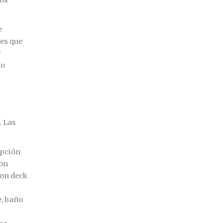
e
les que
r
ro
. Las
epción
con
con deck
e, baño