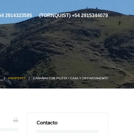
+54 2914323595
(TORNQUIST) +54 2915344079
PROPERTY
CABAÑAS CON PILETA + CASA Y DEPARTAMENTO
Contacto