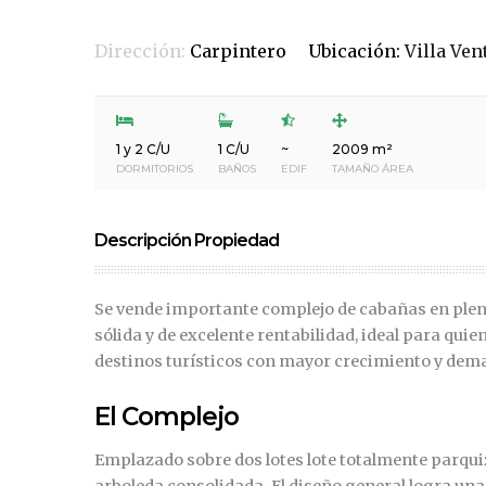
Dirección:
Carpintero
Ubicación:
Villa Ven
1 y 2 C/U
1 C/U
~
2009 m²
DORMITORIOS
BAÑOS
EDIF
TAMAÑO ÁREA
Descripción Propiedad
Se vende importante complejo de cabañas en pleno
sólida y de excelente rentabilidad, ideal para qui
destinos turísticos con mayor crecimiento y dema
El Complejo
Emplazado sobre dos lotes lote totalmente parquiz
arboleda consolidada. El diseño general logra una