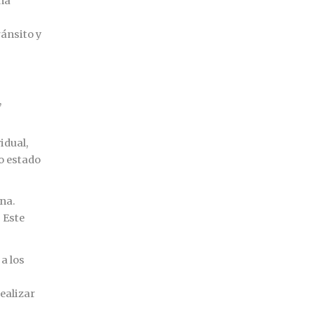
na
ránsito y
,
idual,
o estado
ona.
 Este
a los
ealizar