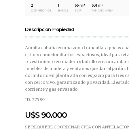
2
1
66 m²
631 m²
DORMITORIOS
BAÑOS
EDIF
TAMAÑO ÁREA
Descripción Propiedad
Amplia cabaña en una zona tranquila, a pocas cua
estar y comedor diarios espaciosos, ideal para viv
revestimiento en madera y ladrillo crea un ambien
muebles de madera y ventanas que dan al jardín. D
dormitorio en planta alta con espacio para tres c
con cerco vivo, garantizando privacidad. El estado
corriente y gas envasado.
ID: 27589
U$S 90.000
SE REQUIERE COORDINAR CITA CON ANTELACIÓ