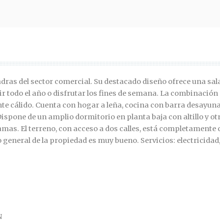
dras del sector comercial. Su destacado diseño ofrece una sal
ir todo el año o disfrutar los fines de semana. La combinación
te cálido. Cuenta con hogar a leña, cocina con barra desayuna
ispone de un amplio dormitorio en planta baja con altillo y ot
amas. El terreno, con acceso a dos calles, está completamente
 general de la propiedad es muy bueno. Servicios: electricidad
N