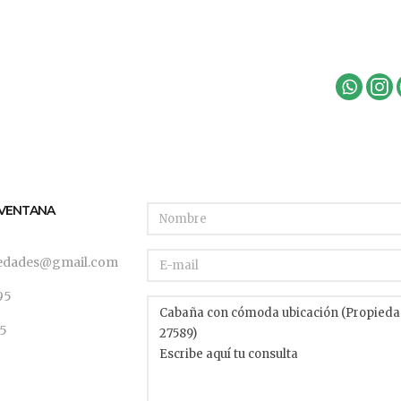
A VENTANA
iedades@gmail.com
95
95