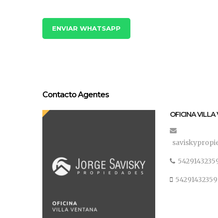
ENVIAR WHATSAPP
Contacto Agentes
OFICINA VILL
saviskyprop
5429143235
5429143235