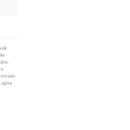
a de
 de
dor,
ro
 cerrado
, agua