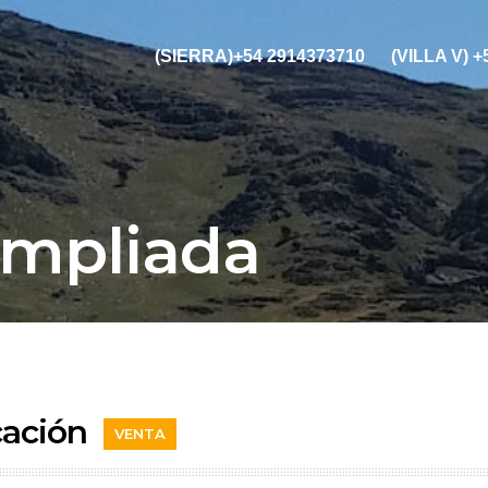
(SIERRA)+54 2914373710
(VILLA V) 
Ampliada
ación
VENTA