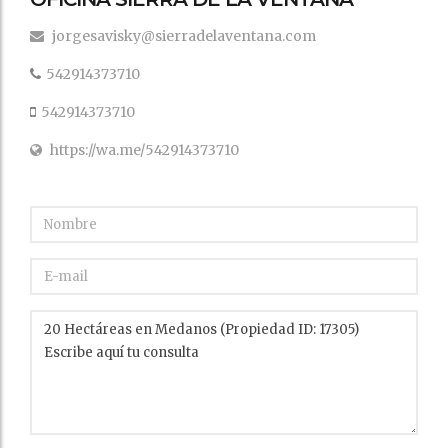
jorgesavisky@sierradelaventana.com
542914373710
542914373710
https://wa.me/542914373710