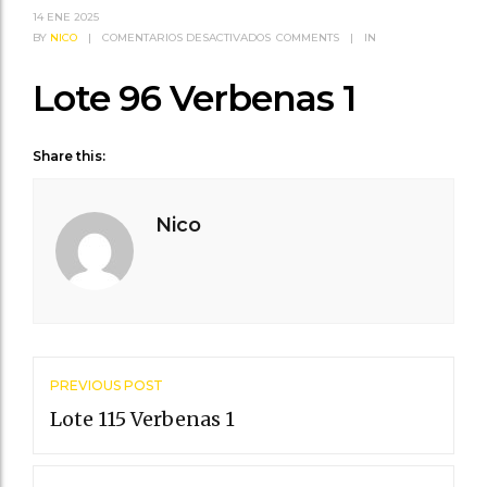
14
ENE 2025
EN
BY
NICO
|
COMENTARIOS DESACTIVADOS
COMMENTS
|
IN
LOTE
96
Lote 96 Verbenas 1
VERBENAS
1
Share this:
Nico
Post
PREVIOUS POST
navigation
Lote 115 Verbenas 1